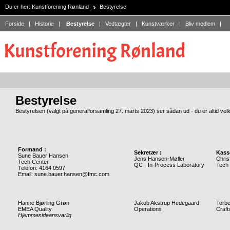
Du er her:
Kunstforening Rønland
Bestyrelse
Forside
|
Historie
|
Bestyrelse
|
Vedtægter
|
Kunstværker
|
Bliv medlem
|
Bestyrelse
Bestyrelsen (valgt på generalforsamling 27. marts 2023) ser sådan ud - du er altid vel
Formand :
Sekretær :
Kasse
Sune Bauer Hansen
Jens Hansen-Møller
Chris
Tech Center
QC - In-Process Laboratory
Tech
Telefon: 4164 0597
Email: sune.bauer.hansen@fmc.com
Hanne Bjørling Grøn
Jakob Akstrup Hedegaard
Torbe
EMEA Quality
Operations
Craf
Hjemmesideansvarlig