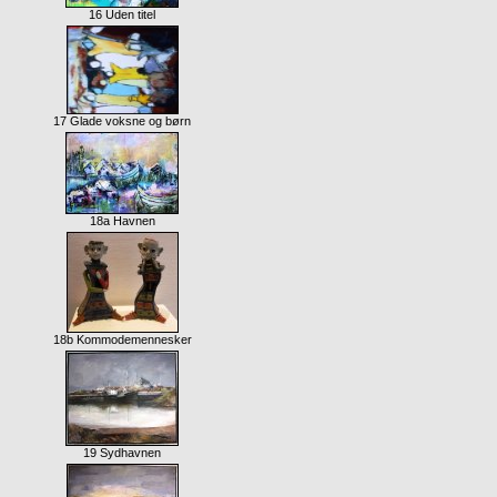
16 Uden titel
17 Glade voksne og børn
18a Havnen
18b Kommodemennesker
19 Sydhavnen