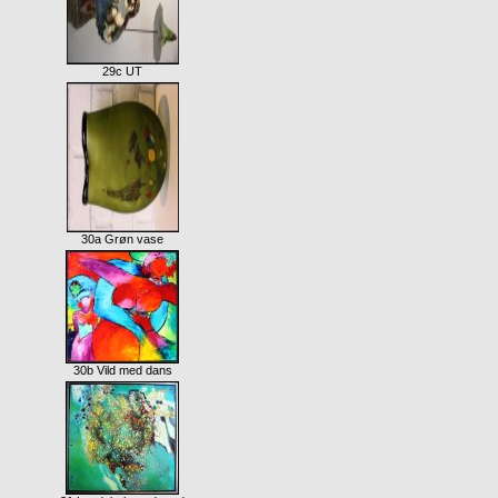
29c UT
30a Grøn vase
30b Vild med dans