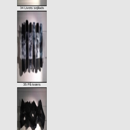
34 Livets sejllads
35 På tværs