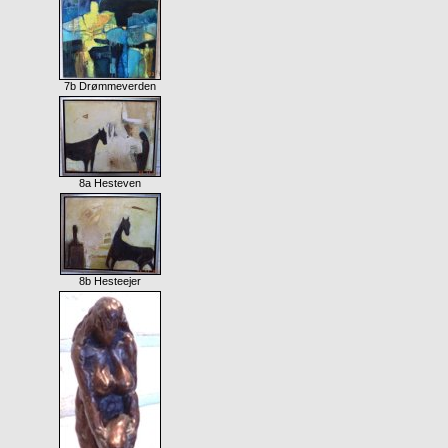
7b Drømmeverden
8a Hesteven
8b Hesteejer