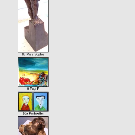
8c Miss Sophie
9 Fugl P
10a Portrætter