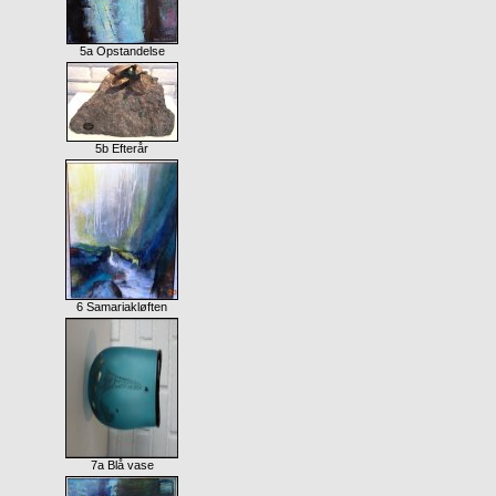
5a Opstandelse
5b Efterår
6 Samariakløften
7a Blå vase