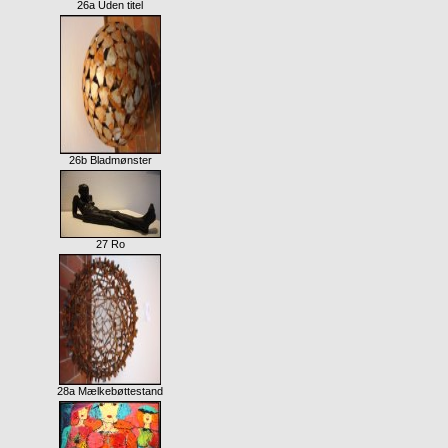
26a Uden titel
26b Bladmønster
27 Ro
28a Mælkebøttestand