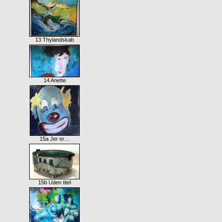
13 Thylandskab
14 Anette
15a Jer er....
15b Uden titel