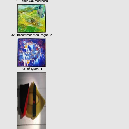
31 Landskab mod nord
32 Højsommer med Pegasus
33 Blå lykke III