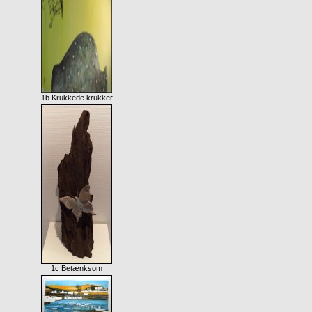
1b Krukkede krukker
1c Betænksom