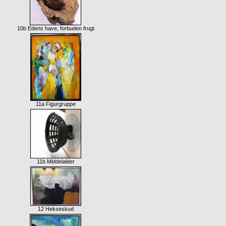
10b Edens have, forbuden frugt
11a Figurgruppe
11b Middelalder
12 Hekseskud