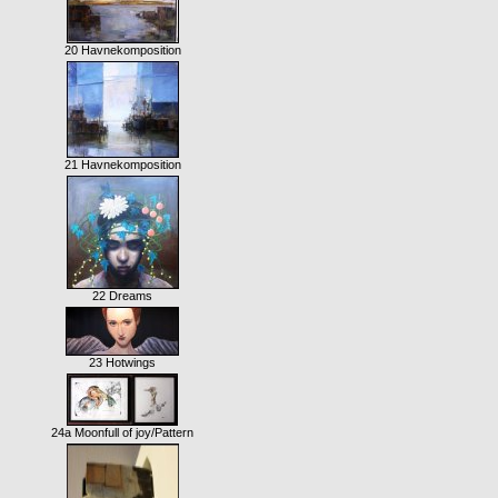
20 Havnekomposition
21 Havnekomposition
22 Dreams
23 Hotwings
24a Moonfull of joy/Pattern