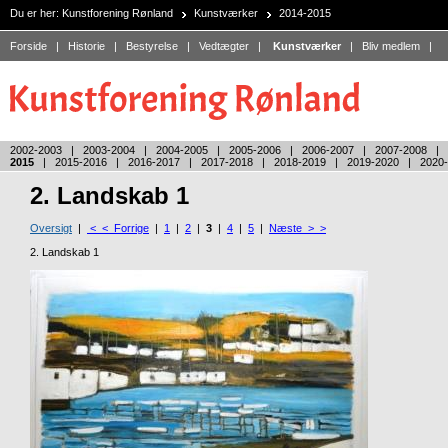
Du er her:
Kunstforening Rønland
Kunstværker
2014-2015
Forside
|
Historie
|
Bestyrelse
|
Vedtægter
|
Kunstværker
|
Bliv medlem
|
2002-2003
|
2003-2004
|
2004-2005
|
2005-2006
|
2006-2007
|
2007-2008
|
2015
|
2015-2016
|
2016-2017
|
2017-2018
|
2018-2019
|
2019-2020
|
2020
2. Landskab 1
Oversigt
|
< < Forrige
|
1
|
2
|
3
|
4
|
5
|
Næste > >
2. Landskab 1