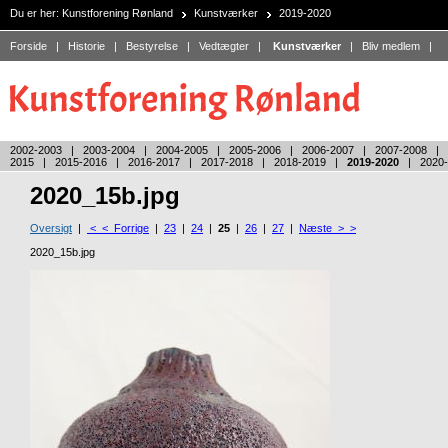
Du er her:
Kunstforening Rønland
Kunstværker
2019-2020
Forside
|
Historie
|
Bestyrelse
|
Vedtægter
|
Kunstværker
|
Bliv medlem
|
2002-2003
|
2003-2004
|
2004-2005
|
2005-2006
|
2006-2007
|
2007-2008
|
2015
|
2015-2016
|
2016-2017
|
2017-2018
|
2018-2019
|
2019-2020
|
2020
2020_15b.jpg
Oversigt
|
< < Forrige
|
23
|
24
|
25
|
26
|
27
|
Næste > >
2020_15b.jpg