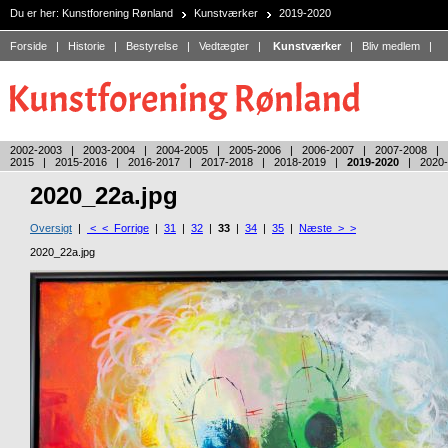
Du er her:
Kunstforening Rønland
Kunstværker
2019-2020
Forside
|
Historie
|
Bestyrelse
|
Vedtægter
|
Kunstværker
|
Bliv medlem
|
2002-2003
|
2003-2004
|
2004-2005
|
2005-2006
|
2006-2007
|
2007-2008
|
2015
|
2015-2016
|
2016-2017
|
2017-2018
|
2018-2019
|
2019-2020
|
2020
2020_22a.jpg
Oversigt
|
< < Forrige
|
31
|
32
|
33
|
34
|
35
|
Næste > >
2020_22a.jpg