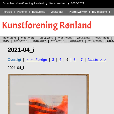
Du er her:
Kunstforening Rønland
Kunstværker
2020-2021
Forside
|
Historie
|
Bestyrelse
|
Vedtægter
|
Kunstværker
|
Bliv medlem
|
2002-2003
|
2003-2004
|
2004-2005
|
2005-2006
|
2006-2007
|
2007-2008
|
2015
|
2015-2016
|
2016-2017
|
2017-2018
|
2018-2019
|
2019-2020
|
2020
2021-04_i
Oversigt
|
< < Forrige
|
3
|
4
|
5
|
6
|
7
|
Næste > >
2021-04_i