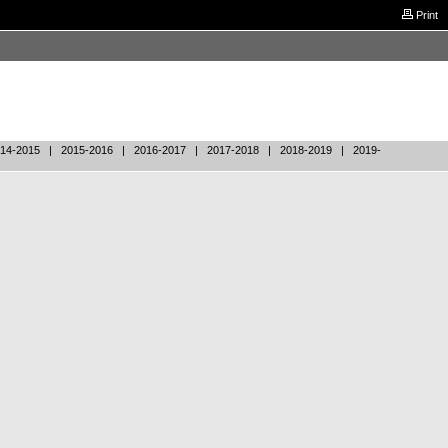
Print
14-2015
|
2015-2016
|
2016-2017
|
2017-2018
|
2018-2019
|
2019-