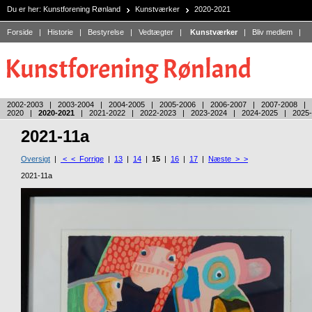
Du er her:
Kunstforening Rønland
Kunstværker
2020-2021
Forside
|
Historie
|
Bestyrelse
|
Vedtægter
|
Kunstværker
|
Bliv medlem
|
2002-2003
|
2003-2004
|
2004-2005
|
2005-2006
|
2006-2007
|
2007-2008
|
2020
|
2020-2021
|
2021-2022
|
2022-2023
|
2023-2024
|
2024-2025
|
2025
2021-11a
Oversigt
|
< < Forrige
|
13
|
14
|
15
|
16
|
17
|
Næste > >
2021-11a